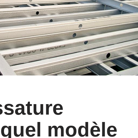
ssature
 quel modèle