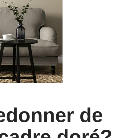
edonner de
n cadre doré?