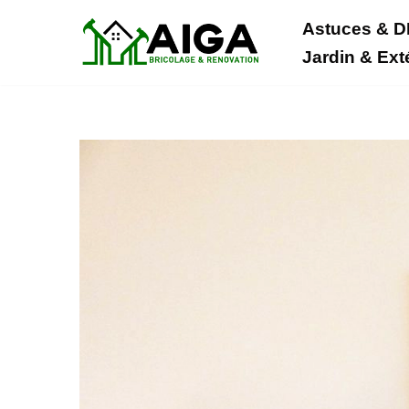
Astuces & D
Aller
Jardin & Ext
au
contenu